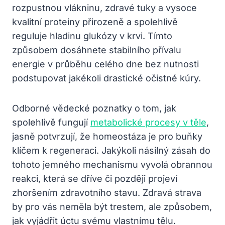
rozpustnou vlákninu, zdravé tuky a vysoce
kvalitní proteiny přirozeně a spolehlivě
reguluje hladinu glukózy v krvi. Tímto
způsobem dosáhnete stabilního přívalu
energie v průběhu celého dne bez nutnosti
podstupovat jakékoli drastické očistné kúry.
Odborné vědecké poznatky o tom, jak
spolehlivě fungují
metabolické procesy v těle
,
jasně potvrzují, že homeostáza je pro buňky
klíčem k regeneraci. Jakýkoli násilný zásah do
tohoto jemného mechanismu vyvolá obrannou
reakci, která se dříve či později projeví
zhoršením zdravotního stavu. Zdravá strava
by pro vás neměla být trestem, ale způsobem,
jak vyjádřit úctu svému vlastnímu tělu.