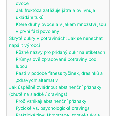
ovoce
Jak fruktóza zatěžuje játra a ovlivňuje
ukládání tuků
Které druhy ovoce a v jakém množství jsou
v první fázi povoleny
Skryté cukry v potravinách: Jak se nenechat
napálit výrobci
Různé názvy pro přidaný cukr na etiketách
Průmyslově zpracované potraviny pod
lupou
Pasti v podobě fitness tyčinek, dresinků a
‚zdravých‘ alternativ
Jak úspěšně zvládnout abstinenční příznaky
(chutě na sladké / cravings)
Proč vznikají abstinenční příznaky
Fyzické vs. psychologické cravings
Praktické tipy: Hydratace, zdravé tuky a