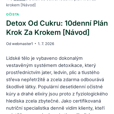
krokem [Návod]
OČISTA
Detox Od Cukru: 10denní Plán
Krok Za Krokem [Návod]
Od
webmaster1
1. 7. 2026
Lidské tělo je vybaveno dokonalým
vestavěným systémem detoxikace, který
prostřednictvím jater, ledvin, plic a tlustého
střeva nepřetržitě a zcela zdarma odbourává
škodlivé látky. Populární desetidenní očistné
kúry a drahé elixíry jsou proto z fyziologického
hlediska zcela zbytečné. Jako certifikovaná
nutriční specialistka denně vidím klienty, kteří