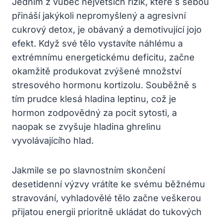
Jedním z vůbec největších rizik, které s sebou
přináší jakýkoli nepromyšlený a agresivní
cukrový detox, je obávaný a demotivující jojo
efekt. Když své tělo vystavíte náhlému a
extrémnímu energetickému deficitu, začne
okamžitě produkovat zvýšené množství
stresového hormonu kortizolu. Souběžně s
tím prudce klesá hladina leptinu, což je
hormon zodpovědný za pocit sytosti, a
naopak se zvyšuje hladina ghrelinu
vyvolávajícího hlad.
Jakmile se po slavnostním skončení
desetidenní výzvy vrátíte ke svému běžnému
stravování, vyhladovělé tělo začne veškerou
přijatou energii prioritně ukládat do tukových