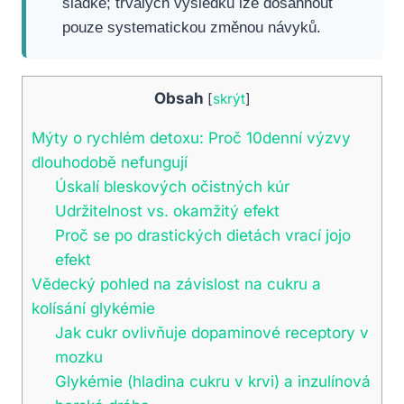
sladké; trvalých výsledků lze dosáhnout
pouze systematickou změnou návyků.
Obsah
[
skrýt
]
Mýty o rychlém detoxu: Proč 10denní výzvy
dlouhodobě nefungují
Úskalí bleskových očistných kúr
Udržitelnost vs. okamžitý efekt
Proč se po drastických dietách vrací jojo
efekt
Vědecký pohled na závislost na cukru a
kolísání glykémie
Jak cukr ovlivňuje dopaminové receptory v
mozku
Glykémie (hladina cukru v krvi) a inzulínová