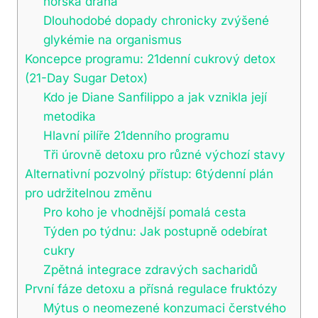
horská dráha
Dlouhodobé dopady chronicky zvýšené
glykémie na organismus
Koncepce programu: 21denní cukrový detox
(21-Day Sugar Detox)
Kdo je Diane Sanfilippo a jak vznikla její
metodika
Hlavní pilíře 21denního programu
Tři úrovně detoxu pro různé výchozí stavy
Alternativní pozvolný přístup: 6týdenní plán
pro udržitelnou změnu
Pro koho je vhodnější pomalá cesta
Týden po týdnu: Jak postupně odebírat
cukry
Zpětná integrace zdravých sacharidů
První fáze detoxu a přísná regulace fruktózy
Mýtus o neomezené konzumaci čerstvého