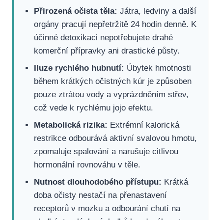
Přirozená očista těla:
Játra, ledviny a další
orgány pracují nepřetržitě 24 hodin denně. K
účinné detoxikaci nepotřebujete drahé
komerční přípravky ani drastické půsty.
Iluze rychlého hubnutí:
Úbytek hmotnosti
během krátkých očistných kúr je způsoben
pouze ztrátou vody a vyprázdněním střev,
což vede k rychlému jojo efektu.
Metabolická rizika:
Extrémní kalorická
restrikce odbourává aktivní svalovou hmotu,
zpomaluje spalování a narušuje citlivou
hormonální rovnováhu v těle.
Nutnost dlouhodobého přístupu:
Krátká
doba očisty nestačí na přenastavení
receptorů v mozku a odbourání chutí na