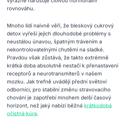
výrazně narušuje citlivou hormonální
rovnováhu.
Mnoho lidí naivně věří, že bleskový cukrový
detox vyřeší jejich dlouhodobé problémy s
neustálou únavou, špatným trávením a
nekontrolovatelnými chutěmi na sladké.
Pravdou však zůstává, že takto extrémně
krátká doba absolutně nestačí k přenastavení
receptorů a neurotransmiterů v našem
mozku. Jak trefně uvádějí přední světoví
odborníci, pro stabilní změnu stravovacího
chování je zapotřebí mnohem delší časový
horizont, než jaký nabízí běžná
krátkodobá
očistná kúra
.