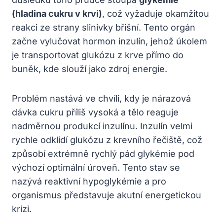
(hladina cukru v krvi)
, což vyžaduje okamžitou
reakci ze strany slinivky břišní. Tento orgán
začne vylučovat hormon inzulín, jehož úkolem
je transportovat glukózu z krve přímo do
buněk, kde slouží jako zdroj energie.
Problém nastává ve chvíli, kdy je nárazová
dávka cukru příliš vysoká a tělo reaguje
nadměrnou produkcí inzulínu. Inzulín velmi
rychle odklidí glukózu z krevního řečiště, což
způsobí extrémně rychlý pád glykémie pod
výchozí optimální úroveň. Tento stav se
nazývá reaktivní hypoglykémie a pro
organismus představuje akutní energetickou
krizi.