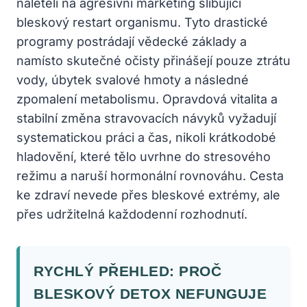
naletěli na agresivní marketing slibující
bleskový restart organismu. Tyto drastické
programy postrádají vědecké základy a
namísto skutečné očisty přinášejí pouze ztrátu
vody, úbytek svalové hmoty a následné
zpomalení metabolismu. Opravdová vitalita a
stabilní změna stravovacích návyků vyžadují
systematickou práci a čas, nikoli krátkodobé
hladovění, které tělo uvrhne do stresového
režimu a naruší hormonální rovnováhu. Cesta
ke zdraví nevede přes bleskové extrémy, ale
přes udržitelná každodenní rozhodnutí.
RYCHLÝ PŘEHLED: PROČ
BLESKOVÝ DETOX NEFUNGUJE