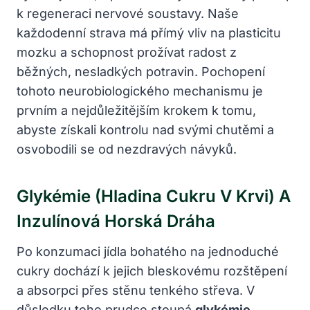
k regeneraci nervové soustavy. Naše
každodenní strava má přímý vliv na plasticitu
mozku a schopnost prožívat radost z
běžných, nesladkých potravin. Pochopení
tohoto neurobiologického mechanismu je
prvním a nejdůležitějším krokem k tomu,
abyste získali kontrolu nad svými chutěmi a
osvobodili se od nezdravých návyků.
Glykémie (hladina Cukru V Krvi) A
Inzulínová Horská Dráha
Po konzumaci jídla bohatého na jednoduché
cukry dochází k jejich bleskovému rozštěpení
a absorpci přes stěnu tenkého střeva. V
důsledku toho prudce stoupá
glykémie