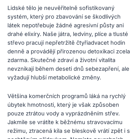
Lidské tělo je neuvěřitelně sofistikovaný
systém, který pro zbavování se škodlivých
látek nepotřebuje žádné agresivní půsty ani
drahé elixíry. Naše játra, ledviny, plíce a tlusté
střevo pracují nepřetržitě čtyřiadvacet hodin
denně a provádějí přirozenou detoxikaci zcela
zdarma. Skutečné zdraví a životní vitalita
nevznikají během deseti dnů sebezapření, ale
vyžadují hlubší metabolické změny.
Většina komerčních programů láká na rychlý
úbytek hmotnosti, který je však způsoben
pouze ztrátou vody a vyprázdněním střev.
Jakmile se vrátíte k běžnému stravovacímu
režimu, ztracená kila se bleskově vrátí zpět i s