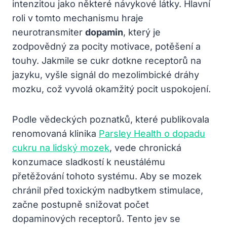
intenzitou jako některé návykové látky. Hlavní
roli v tomto mechanismu hraje
neurotransmiter
dopamin
, který je
zodpovědný za pocity motivace, potěšení a
touhy. Jakmile se cukr dotkne receptorů na
jazyku, vyšle signál do mezolimbické dráhy
mozku, což vyvolá okamžitý pocit uspokojení.
Podle vědeckých poznatků, které publikovala
renomovaná klinika
Parsley Health o dopadu
cukru na lidský mozek
, vede chronická
konzumace sladkostí k neustálému
přetěžování tohoto systému. Aby se mozek
chránil před toxickým nadbytkem stimulace,
začne postupně snižovat počet
dopaminových receptorů. Tento jev se