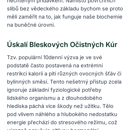
nechtěným přídavkem. Namísto povrchních
slibů bez vědeckého základu bychom se proto
měli zaměřit na to, jak funguje naše biochemie
na buněčné úrovni.
Úskalí Bleskových Očistných Kúr
Tzv. populární 10denní výzva je ve své
podstatě často postavená na extrémní
restrikci kalorií a pití různých ovocných šťáv či
bylinných směsí. Tento nešetrný přístup zcela
ignoruje základní fyziologické potřeby
lidského organismu a z dlouhodobého
hlediska páchá více škody než užitku. Tělo
pod vlivem náhlého a hlubokého nedostatku
energie přechází do stresového režimu, což