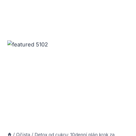
/
Očista
/
Detox od cukru: 10denní plán krok za