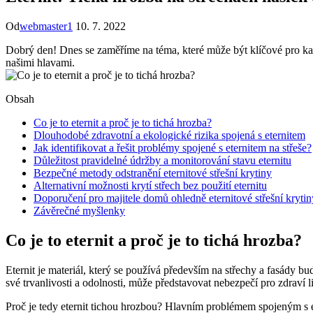
Od
webmaster1
10. 7. 2022
Dobrý den! Dnes se zaměříme na téma, které může být klíčové pro každé
našimi hlavami.
Obsah
Co je to eternit a proč je to tichá hrozba?
Dlouhodobé zdravotní a ekologické rizika spojená s eternitem
Jak identifikovat a řešit problémy spojené s eternitem na střeše?
Důležitost pravidelné údržby a monitorování stavu eternitu
Bezpečné metody odstranění eternitové střešní krytiny
Alternativní možnosti krytí střech bez použití eternitu
Doporučení pro majitele domů ohledně eternitové střešní krytin
Závěrečné myšlenky
Co je to eternit a proč je to tichá hrozba?
Eternit je materiál, který se používá především na střechy a fasády b
své trvanlivosti a odolnosti, může představovat nebezpečí pro zdraví li
Proč je tedy eternit tichou hrozbou? Hlavním problémem spojeným s e