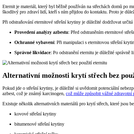
Eternit je materiál, který byl běžně používán na střechách domů po m
škodlivý pro zdraví lidí, kteří s ním přijdou do kontaktu. Proto je dů
Při odstraňování eternitové střešní krytiny je důležité dodržovat určit
Provedení analýzy azbestu
: Před odstraněním eternitové střešn
Ochranné vybavení
: Při manipulaci s eternitovou střešní kryt
Správné likvidace
: Po odstranění eternitu je důležité správně
Alternativní možnosti krytí střech bez použ
Pokud jde o střešní krytiny, je důležité si uvědomit potenciální nebez
azbest, což je známý karcinogen,
což může způsobit vážné zdravotní
Existuje několik alternativních materiálů pro krytí střech, které jsou 
kovové střešní krytiny
bitumenové střešní krytiny