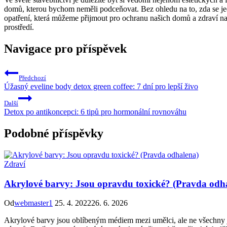
domů, kterou bychom neměli podceňovat. Bez ohledu na to, zda se jed
opatření, která můžeme přijmout pro ochranu našich domů a zdraví naš
prostředí.
Navigace pro příspěvek
Předchozí
Úžasný eveline body detox green coffee: 7 dní pro lepší živo
Další
Detox po antikoncepci: 6 tipů pro hormonální rovnováhu
Podobné příspěvky
Zdraví
Akrylové barvy: Jsou opravdu toxické? (Pravda odh
Od
webmaster1
25. 4. 2022
26. 6. 2026
Akrylové barvy jsou oblíbeným médiem mezi umělci, ale ne všechny jso