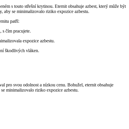
ém s touto střešní krytinou. Eternit obsahuje azbest, který může být
ny, aby se minimalizovalo riziko expozice azbestu.
nitu patří:
, s čím pracujete.
inimalizovala expozice azbestu.
ení škodlivých vláken.
žíval pro svou odolnost a nízkou cenu. Bohužel, eternit obsahuje
by se minimalizovalo riziko expozice azbestu.