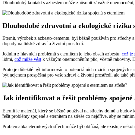
Dlouhodobý kontakt s azbestem může způsobit závažné onemocnění, včet
Dlouhodobé zdravotní a ekologické rizika 
Eternit, výrobek z azbesto-cementu, byl běžně používán pro střechy a
dopady na lidské zdraví a životní prostředí.
Jedním z hlavních problémů s eternitem je jeho obsah azbestu,
což je
lidmi,
což může vést
k vážným onemocněním plic, včetně rakoviny. Dál
Proto je důležité být informován o potenciálních rizicích spojených s
být nejenom prospěšná pro vaše zdraví a životní prostředí, ale také p
Jak identifikovat a řešit problémy spojené 
Eternit je materiál, který se běžně používal na střechy domů a budov k
řešit problémy spojené s eternitem na střeše co nejdříve, aby se minim
Problematika eternitových střech může být obtížná, ale existuje několi