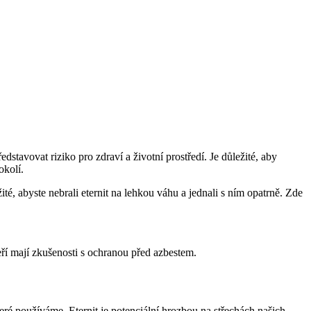
dstavovat riziko pro zdraví a životní prostředí. Je důležité, aby
okolí.
té, abyste nebrali eternit na lehkou váhu a jednali s ním opatrně. Zde
eří mají zkušenosti s ochranou před azbestem.
teré používáme. Eternit je potenciální hrozbou na střechách našich