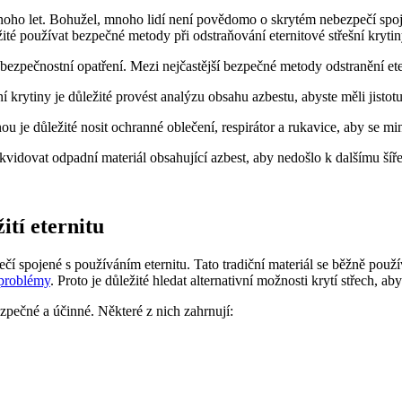
noho let. Bohužel, mnoho lidí není povědomo o skrytém nebezpečí spojen
ležité používat bezpečné metody při odstraňování eternitové střešní kryti
á bezpečnostní opatření. Mezi nejčastější bezpečné metody odstranění eter
í krytiny je důležité provést analýzu obsahu azbestu, abyste měli jistotu
inou je důležité nosit ochranné oblečení, respirátor a rukavice, aby se m
 likvidovat odpadní materiál obsahující azbest, aby nedošlo k dalšímu šíř
ití eternitu
pečí spojené s používáním eternitu. Tato tradiční materiál se běžně pou
 problémy
. Proto je důležité hledat alternativní možnosti krytí střech, a
bezpečné a účinné. Některé z nich zahrnují: