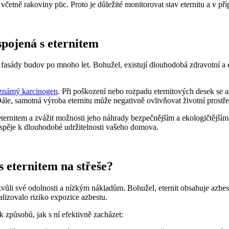
ně rakoviny plic. Proto je důležité monitorovat stav eternitu a v příp
spojená s eternitem
 fasády budov po mnoho let. Bohužel, existují dlouhodobá zdravotní a 
 známý karcinogen
. Při poškození nebo rozpadu eternitových desek se
e, samotná výroba eternitu může negativně ovlivňovat životní prostře
 eternitem a zvážit možnosti jeho náhrady bezpečnějším a ekologičtějším
řispěje k dlouhodobé udržitelnosti vašeho domova.
s eternitem na střeše?
vůli své odolnosti a nízkým nákladům. Bohužel, eternit obsahuje azbest,
alizovalo riziko expozice azbestu.
k způsobů, jak s ní efektivně zacházet: