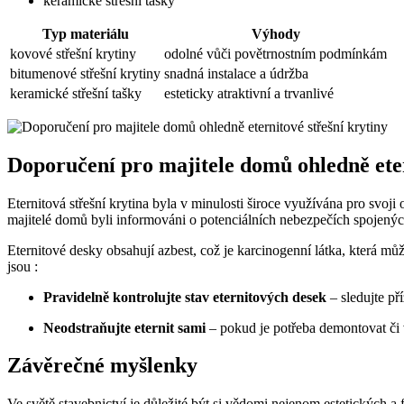
keramické střešní tašky
Typ materiálu
Výhody
kovové střešní krytiny
odolné vůči povětrnostním podmínkám
bitumenové střešní krytiny
snadná instalace a údržba
keramické střešní tašky
esteticky atraktivní a trvanlivé
Doporučení pro majitele domů ohledně eter
Eternitová střešní krytina byla v minulosti široce využívána pro svoji 
majitelé domů byli informováni o potenciálních nebezpečích spojených 
Eternitové desky obsahují azbest, což je karcinogenní látka, která můž
jsou :
Pravidelně kontrolujte stav eternitových desek
– sledujte př
Neodstraňujte eternit sami
– pokud je potřeba demontovat či v
Závěrečné myšlenky
Ve světě stavebnictví je důležité být si vědomi nejenom estetických a 