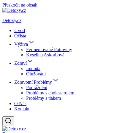
Přeskočit na obsah
Detoxy.cz
Úvod
Očista
Výživa
Fermentované Potraviny
Kyselina Askorbová
Zdraví
Imunita
Otužování
Zdravotní Problémy
Podráždění
Problémy s cholesterolem
Problémy s tlakem
O Nás
Kontakt