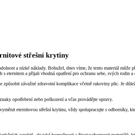
nitové střešní krytiny
odolnost a nízké náklady. Bohužel, dnes víme, že tento materiál může pře
s eternitem a přijali vhodná opatření pro ochranu sebe, svých rodin a 
e způsobit závažné zdravotní komplikace včetně rakoviny plic. Je důleži
íznaky opotřebení nebo poškození a včas provádějte opravy.
yměnit eternitovou střešní krytinu, vždy spolupracujte s odborníky, kt
funkčních aspektů, ale také bezpečnosti a životaschopnosti materiálů, k