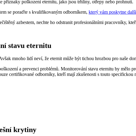
te příznaky poškození eternitu, jako jsou trhliny, otřepy nebo prohnutí.
item se poraďte s kvalifikovaným odborníkem,
který vám poskytne dalš
čištěný azbestem, nechte ho odstranit profesionálními pracovníky, kteř
ní stavu eternitu
Avšak mnoho lidí neví, že eternit může být tichou hrozbou pro naše domo
 poškození a prevenci problémů. Monitorování stavu eternitu by mělo pr
e certifikované odborníky, kteří mají zkušenosti s touto specifickou m
ešní krytiny