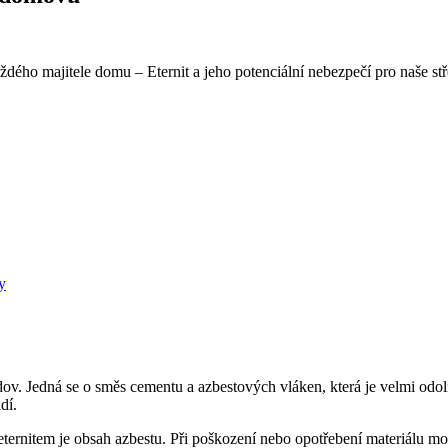
ho majitele domu – Eternit a jeho potenciální nebezpečí pro naše střec
y
udov. Jedná se o směs cementu a azbestových vláken, která je velmi odol
dí.
ternitem je obsah azbestu. Při poškození nebo opotřebení materiálu m