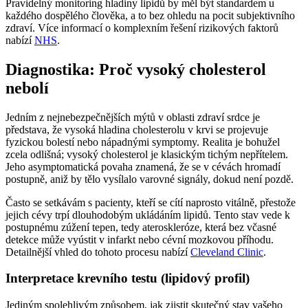
Pravidelný monitoring hladiny lipidů by měl být standardem u
každého dospělého člověka, a to bez ohledu na pocit subjektivního
zdraví. Více informací o komplexním řešení rizikových faktorů
nabízí
NHS
.
Diagnostika: Proč vysoký cholesterol
nebolí
Jedním z nejnebezpečnějších mýtů v oblasti zdraví srdce je
představa, že vysoká hladina cholesterolu v krvi se projevuje
fyzickou bolestí nebo nápadnými symptomy. Realita je bohužel
zcela odlišná; vysoký cholesterol je klasickým tichým nepřítelem.
Jeho asymptomatická povaha znamená, že se v cévách hromadí
postupně, aniž by tělo vysílalo varovné signály, dokud není pozdě.
Často se setkávám s pacienty, kteří se cítí naprosto vitálně, přestože
jejich cévy trpí dlouhodobým ukládáním lipidů. Tento stav vede k
postupnému zúžení tepen, tedy ateroskleróze, která bez včasné
detekce může vyústit v infarkt nebo cévní mozkovou příhodu.
Detailnější vhled do tohoto procesu nabízí
Cleveland Clinic
.
Interpretace krevního testu (lipidový profil)
Jediným spolehlivým způsobem, jak zjistit skutečný stav vašeho