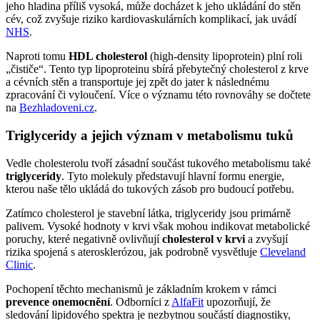
jeho hladina příliš vysoká, může docházet k jeho ukládání do stěn
cév, což zvyšuje riziko kardiovaskulárních komplikací, jak uvádí
NHS
.
Naproti tomu
HDL cholesterol
(high-density lipoprotein) plní roli
„čističe“. Tento typ lipoproteinu sbírá přebytečný cholesterol z krve
a cévních stěn a transportuje jej zpět do jater k následnému
zpracování či vyloučení. Více o významu této rovnováhy se dočtete
na
Bezhladoveni.cz
.
Triglyceridy a jejich význam v metabolismu tuků
Vedle cholesterolu tvoří zásadní součást tukového metabolismu také
triglyceridy
. Tyto molekuly představují hlavní formu energie,
kterou naše tělo ukládá do tukových zásob pro budoucí potřebu.
Zatímco cholesterol je stavební látka, triglyceridy jsou primárně
palivem. Vysoké hodnoty v krvi však mohou indikovat metabolické
poruchy, které negativně ovlivňují
cholesterol v krvi
a zvyšují
rizika spojená s aterosklerózou, jak podrobně vysvětluje
Cleveland
Clinic
.
Pochopení těchto mechanismů je základním krokem v rámci
prevence onemocnění
. Odborníci z
AlfaFit
upozorňují, že
sledování lipidového spektra je nezbytnou součástí diagnostiky,