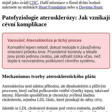
stejně jako uvádí
CDC
. Další informace o řízení těchto hodnot
naleznete na stránkách
Heart Foundation
nebo u
Daytona Heart
.
Patofyziologie aterosklerózy: Jak vznikají
cévní komplikace
Varování: Ateroskleróza je tichý proces
Kornatění tepen nebolí, dokud nedojde k závažnému
omezení průtoku krve. Pravidelné kontroly u lékaře
jsou proto jedinou cestou, jak odhalit rizika včas, než
dojde k nezvratnému poškození cévního systému.
Mechanismus tvorby aterosklerotického plátu
Ateroskleróza není náhlou příhodou, ale dlouhodobým a plíživým
procesem, který začíná poškozením vnitřní výstelky tepny, takzvané
intymy. Hlavním spouštěčem je chronicky zvýšená hladina
cholesterolu, zejména LDL částic, které pronikají do stěny cévy.
Jakmile se LDL cholesterol dostane pod vrstvu endotelu, podléhá