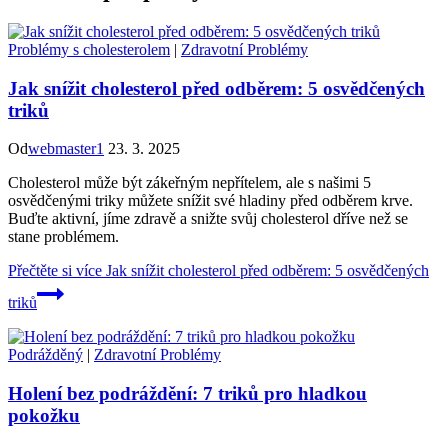
Problémy s cholesterolem
|
Zdravotní Problémy
Jak snížit cholesterol před odběrem: 5 osvědčených
triků
Od
webmaster1
23. 3. 2025
Cholesterol může být zákeřným nepřítelem, ale s našimi 5
osvědčenými triky můžete snížit své hladiny před odběrem krve.
Buďte aktivní, jíme zdravě a snižte svůj cholesterol dříve než se
stane problémem.
Přečtěte si více
Jak snížit cholesterol před odběrem: 5 osvědčených
triků
Podrážděný
|
Zdravotní Problémy
Holení bez podráždění: 7 triků pro hladkou
pokožku