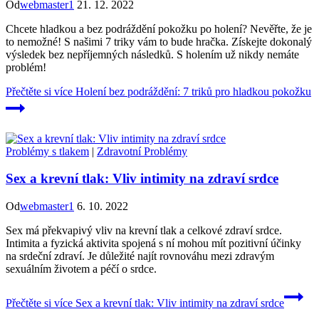
Od
webmaster1
21. 12. 2022
Chcete hladkou a bez podráždění pokožku po holení? Nevěřte, že je
to nemožné! S našimi 7 triky vám to bude hračka. Získejte dokonalý
výsledek bez nepříjemných následků. S holením už nikdy nemáte
problém!
Přečtěte si více
Holení bez podráždění: 7 triků pro hladkou pokožku
Problémy s tlakem
|
Zdravotní Problémy
Sex a krevní tlak: Vliv intimity na zdraví srdce
Od
webmaster1
6. 10. 2022
Sex má překvapivý vliv na krevní tlak a celkové zdraví srdce.
Intimita a fyzická aktivita spojená s ní mohou mít pozitivní účinky
na srdeční zdraví. Je důležité najít rovnováhu mezi zdravým
sexuálním životem a péčí o srdce.
Přečtěte si více
Sex a krevní tlak: Vliv intimity na zdraví srdce