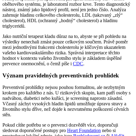
oběhového systému, je laboratorní rozbor krve. Tento diagnostický
nástroj, známý jako lipidový profil, není jen jedno číslo. Analýza
zahrnuje hladinu celkového cholesterolu, LDL (takzvaný „zlý“
cholesterol), HDL (ochranný „hodný“ cholesterol) a hladinu
triglyceridů.
Jako nutriční terapeut kladu důraz na to, abyste se při pohledu na
výsledky nenechali zmást pouze celkovým součtem. Právě poměr
mezi jednotlivými frakcemi cholesterolu je klíčovým ukazatelem
vašeho kardiovaskulárního rizika. Správná interpretace těchto
hodnot v kontextu vašeho životního stylu je základem úspěšné
prevence onemocnění, o čemž píše i
CDC
.
Význam pravidelných preventivních prohlídek
Preventivní prohlídky nejsou pouhou formalitou, ale nezbytným
krokem pro každého z nás. U rizikových skupin, kam patří osoby s
nadváhou, diabetici nebo kuřáci, je screening naprosto zásadní.
Včasný záchyt vysokých hladin lipidů umožňuje úpravu stravy a
životního stylu dříve, než dojde k nezvratnému poškození cévních
stěn.
Pokud cítíte potřebu se o prevenci dozvědět více, doporučuji
sledovat doporučené postupy pro
Heart Foundation
nebo si
prostudovat lokální zdroje, jako jsou
Bezhladoveni.cz
či
AlfaFit
.