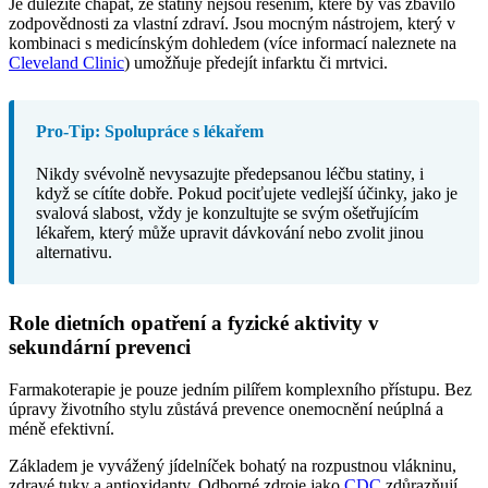
Je důležité chápat, že statiny nejsou řešením, které by vás zbavilo
zodpovědnosti za vlastní zdraví. Jsou mocným nástrojem, který v
kombinaci s medicínským dohledem (více informací naleznete na
Cleveland Clinic
) umožňuje předejít infarktu či mrtvici.
Pro-Tip: Spolupráce s lékařem
Nikdy svévolně nevysazujte předepsanou léčbu statiny, i
když se cítíte dobře. Pokud pociťujete vedlejší účinky, jako je
svalová slabost, vždy je konzultujte se svým ošetřujícím
lékařem, který může upravit dávkování nebo zvolit jinou
alternativu.
Role dietních opatření a fyzické aktivity v
sekundární prevenci
Farmakoterapie je pouze jedním pilířem komplexního přístupu. Bez
úpravy životního stylu zůstává prevence onemocnění neúplná a
méně efektivní.
Základem je vyvážený jídelníček bohatý na rozpustnou vlákninu,
zdravé tuky a antioxidanty. Odborné zdroje jako
CDC
zdůrazňují,