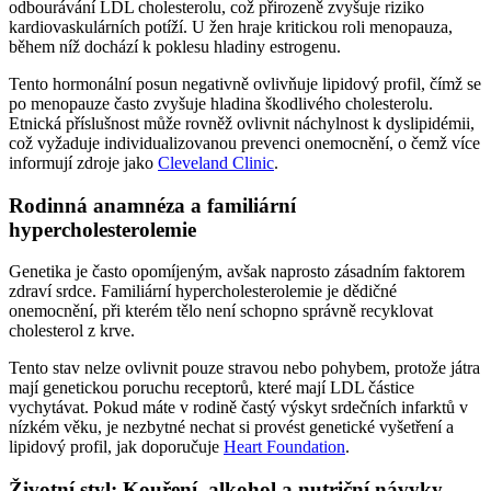
odbourávání LDL cholesterolu, což přirozeně zvyšuje riziko
kardiovaskulárních potíží. U žen hraje kritickou roli menopauza,
během níž dochází k poklesu hladiny estrogenu.
Tento hormonální posun negativně ovlivňuje lipidový profil, čímž se
po menopauze často zvyšuje hladina škodlivého cholesterolu.
Etnická příslušnost může rovněž ovlivnit náchylnost k dyslipidémii,
což vyžaduje individualizovanou prevenci onemocnění, o čemž více
informují zdroje jako
Cleveland Clinic
.
Rodinná anamnéza a familiární
hypercholesterolemie
Genetika je často opomíjeným, avšak naprosto zásadním faktorem
zdraví srdce. Familiární hypercholesterolemie je dědičné
onemocnění, při kterém tělo není schopno správně recyklovat
cholesterol z krve.
Tento stav nelze ovlivnit pouze stravou nebo pohybem, protože játra
mají genetickou poruchu receptorů, které mají LDL částice
vychytávat. Pokud máte v rodině častý výskyt srdečních infarktů v
nízkém věku, je nezbytné nechat si provést genetické vyšetření a
lipidový profil, jak doporučuje
Heart Foundation
.
Životní styl: Kouření, alkohol a nutriční návyky