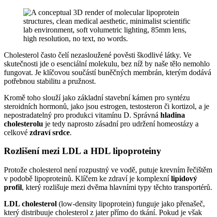
Cholesterol často čelí nezasloužené pověsti škodlivé látky. Ve
skutečnosti jde o esenciální molekulu, bez níž by naše tělo nemohlo
fungovat. Je klíčovou součástí buněčných membrán, kterým dodává
potřebnou stabilitu a pružnost.
Kromě toho slouží jako základní stavební kámen pro syntézu
steroidních hormonů, jako jsou estrogen, testosteron či kortizol, a je
nepostradatelný pro produkci vitamínu D. Správná
hladina
cholesterolu
je tedy naprosto zásadní pro udržení homeostázy a
celkové
zdraví srdce
.
Rozlišení mezi LDL a HDL lipoproteiny
Protože cholesterol není rozpustný ve vodě, putuje krevním řečištěm
v podobě lipoproteinů. Klíčem ke zdraví je komplexní
lipidový
profil
, který rozlišuje mezi dvěma hlavními typy těchto transportérů.
LDL cholesterol
(low-density lipoprotein) funguje jako přenašeč,
který distribuuje cholesterol z jater přímo do tkání. Pokud je však