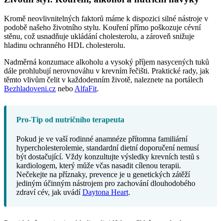
Kromě neovlivnitelných faktorů máme k dispozici silné nástroje v
podobě našeho životního stylu. Kouření přímo poškozuje cévní
stěnu, což usnadňuje ukládání cholesterolu, a zároveň snižuje
hladinu ochranného HDL cholesterolu.
Nadměrná konzumace alkoholu a vysoký příjem nasycených tuků
dále prohlubují nerovnováhu v krevním řečišti. Praktické rady, jak
těmto vlivům čelit v každodenním životě, naleznete na portálech
Bezhladoveni.cz
nebo
AlfaFit
.
Pro-Tip od nutričního terapeuta
Pokud je ve vaší rodinné anamnéze přítomna familiární
hypercholesterolemie, standardní dietní doporučení nemusí
být dostačující. Vždy konzultujte výsledky krevních testů s
kardiologem, který může včas nasadit cílenou terapii.
Nečekejte na příznaky, prevence je u genetických zátěží
jediným účinným nástrojem pro zachování dlouhodobého
zdraví cév, jak uvádí
Daytona Heart
.