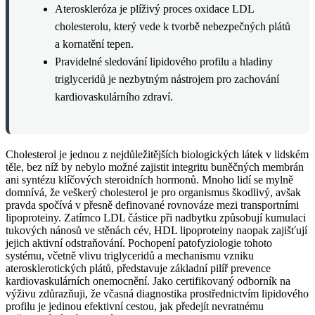
Ateroskleróza je plíživý proces oxidace LDL
cholesterolu, který vede k tvorbě nebezpečných plátů
a kornatění tepen.
Pravidelné sledování lipidového profilu a hladiny
triglyceridů je nezbytným nástrojem pro zachování
kardiovaskulárního zdraví.
Cholesterol je jednou z nejdůležitějších biologických látek v lidském
těle, bez níž by nebylo možné zajistit integritu buněčných membrán
ani syntézu klíčových steroidních hormonů. Mnoho lidí se mylně
domnívá, že veškerý cholesterol je pro organismus škodlivý, avšak
pravda spočívá v přesně definované rovnováze mezi transportními
lipoproteiny. Zatímco LDL částice při nadbytku způsobují kumulaci
tukových nánosů ve stěnách cév, HDL lipoproteiny naopak zajišťují
jejich aktivní odstraňování. Pochopení patofyziologie tohoto
systému, včetně vlivu triglyceridů a mechanismu vzniku
aterosklerotických plátů, představuje základní pilíř prevence
kardiovaskulárních onemocnění. Jako certifikovaný odborník na
výživu zdůrazňuji, že včasná diagnostika prostřednictvím lipidového
profilu je jedinou efektivní cestou, jak předejít nevratnému