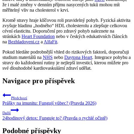
že i malé změny v denním příjmu nasycených tuků mohou mít
měřitelný vliv na cholesterol v krvi.
Kromě stravy hraje klíčovou roli pravidelný pohyb. Fyzická aktivita
zvyšuje hladinu „hodného“ HDL cholesterolu a zlepšuje celkovou
cévní elasticitu. Doporučení pro zdravý pohyb naleznete na
stránkách
Heart Foundation
nebo v českých edukativních článcích
na
Bezhladoveni.cz
a
AlfaFit
.
Pokud hledáte podrobnější vhled do rizikových faktorů, doporučuji
studium materiálů na
NHS
nebo
Daytona Heart
. Integrace pohybu a
stravy do každodenní rutiny je nejlepší investicí, kterou můžete pro
své dlouhodobé kardiovaskulární zdraví udělat.
Navigace pro příspěvek
Předchozí
Prášky na imunitu: Fungují vůbec? (Pravda 2026)
Další
24hodinový detox: Funguje to? (Pravda o rychlé očistě)
Podobné příspěvky