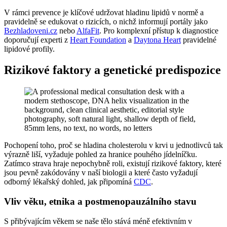
V rámci prevence je klíčové udržovat hladinu lipidů v normě a
pravidelně se edukovat o rizicích, o nichž informují portály jako
Bezhladoveni.cz
nebo
AlfaFit
. Pro komplexní přístup k diagnostice
doporučují experti z
Heart Foundation
a
Daytona Heart
pravidelné
lipidové profily.
Rizikové faktory a genetické predispozice
Pochopení toho, proč se hladina cholesterolu v krvi u jednotlivců tak
výrazně liší, vyžaduje pohled za hranice pouhého jídelníčku.
Zatímco strava hraje nepochybně roli, existují rizikové faktory, které
jsou pevně zakódovány v naší biologii a které často vyžadují
odborný lékařský dohled, jak připomíná
CDC
.
Vliv věku, etnika a postmenopauzálního stavu
S přibývajícím věkem se naše tělo stává méně efektivním v