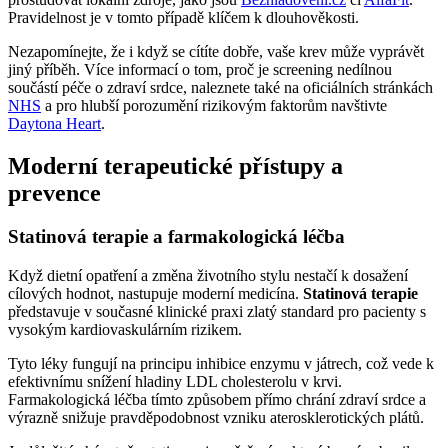
Pravidelnost je v tomto případě klíčem k dlouhověkosti.
Nezapomínejte, že i když se cítíte dobře, vaše krev může vyprávět
jiný příběh. Více informací o tom, proč je screening nedílnou
součástí péče o zdraví srdce, naleznete také na oficiálních stránkách
NHS
a pro hlubší porozumění rizikovým faktorům navštivte
Daytona Heart
.
Moderní terapeutické přístupy a
prevence
Statinová terapie a farmakologická léčba
Když dietní opatření a změna životního stylu nestačí k dosažení
cílových hodnot, nastupuje moderní medicína.
Statinová terapie
představuje v současné klinické praxi zlatý standard pro pacienty s
vysokým kardiovaskulárním rizikem.
Tyto léky fungují na principu inhibice enzymu v játrech, což vede k
efektivnímu snížení hladiny LDL cholesterolu v krvi.
Farmakologická léčba tímto způsobem přímo chrání zdraví srdce a
výrazně snižuje pravděpodobnost vzniku aterosklerotických plátů.