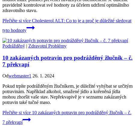
pravidelně kontrolovat své hodnoty za účelem udržení optimálního
zdravotního stavu.
Přečtěte si více
Cholesterol ALT: Co to je a proč je důležité sledovat
tyto hodnoty
Podrážděný
|
Zdravotní Problémy
10 zakázaných potravin pro podrážděný žlučník – č.
7 překvapí
Od
webmaster1
26. 1. 2024
Pokud trpíte podrážděným žlučníkem, je důležité vyhýbat se určitým
potravinám. Například alkohol, smažené jídlo a kořeněná jídla
mohou zhoršit vaše stav. Nepřekvapivě je v seznamu zakázaných
potravin také tučné maso.
Přečtěte si více
10 zakázaných potravin pro podrážděný žlučník – č.
7 překvapí