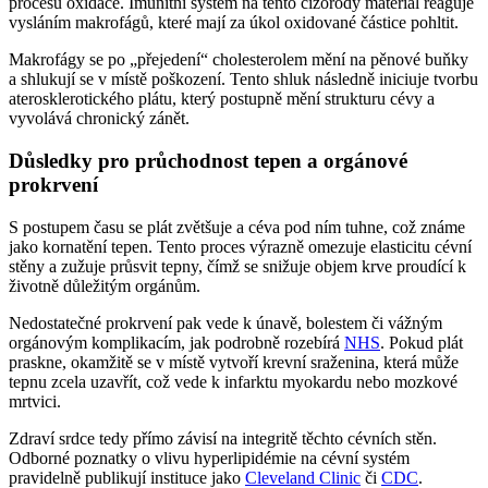
procesu oxidace. Imunitní systém na tento cizorodý materiál reaguje
vysláním makrofágů, které mají za úkol oxidované částice pohltit.
Makrofágy se po „přejedení“ cholesterolem mění na pěnové buňky
a shlukují se v místě poškození. Tento shluk následně iniciuje tvorbu
aterosklerotického plátu, který postupně mění strukturu cévy a
vyvolává chronický zánět.
Důsledky pro průchodnost tepen a orgánové
prokrvení
S postupem času se plát zvětšuje a céva pod ním tuhne, což známe
jako kornatění tepen. Tento proces výrazně omezuje elasticitu cévní
stěny a zužuje průsvit tepny, čímž se snižuje objem krve proudící k
životně důležitým orgánům.
Nedostatečné prokrvení pak vede k únavě, bolestem či vážným
orgánovým komplikacím, jak podrobně rozebírá
NHS
. Pokud plát
praskne, okamžitě se v místě vytvoří krevní sraženina, která může
tepnu zcela uzavřít, což vede k infarktu myokardu nebo mozkové
mrtvici.
Zdraví srdce tedy přímo závisí na integritě těchto cévních stěn.
Odborné poznatky o vlivu hyperlipidémie na cévní systém
pravidelně publikují instituce jako
Cleveland Clinic
či
CDC
.