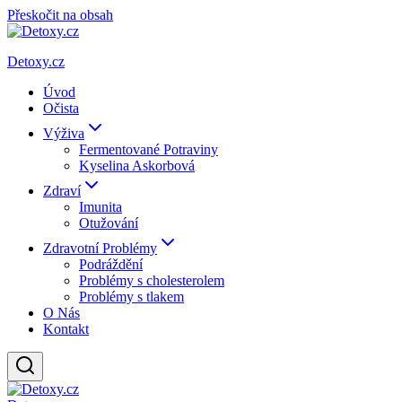
Přeskočit na obsah
Detoxy.cz
Úvod
Očista
Výživa
Fermentované Potraviny
Kyselina Askorbová
Zdraví
Imunita
Otužování
Zdravotní Problémy
Podráždění
Problémy s cholesterolem
Problémy s tlakem
O Nás
Kontakt