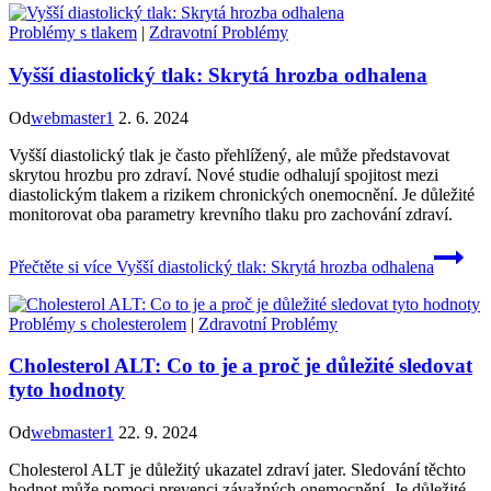
Problémy s tlakem
|
Zdravotní Problémy
Vyšší diastolický tlak: Skrytá hrozba odhalena
Od
webmaster1
2. 6. 2024
Vyšší diastolický tlak je často přehlížený, ale může představovat
skrytou hrozbu pro zdraví. Nové studie odhalují spojitost mezi
diastolickým tlakem a rizikem chronických onemocnění. Je důležité
monitorovat oba parametry krevního tlaku pro zachování zdraví.
Přečtěte si více
Vyšší diastolický tlak: Skrytá hrozba odhalena
Problémy s cholesterolem
|
Zdravotní Problémy
Cholesterol ALT: Co to je a proč je důležité sledovat
tyto hodnoty
Od
webmaster1
22. 9. 2024
Cholesterol ALT je důležitý ukazatel zdraví jater. Sledování těchto
hodnot může pomoci prevenci závažných onemocnění. Je důležité