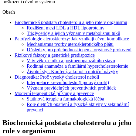
poškození cévního systému.
Obsah
Biochemická podstata cholesterolu a jeho role v organismu
Rozlišení mezi LDL a HDL lipoproteiny
Triglyceridy a jejich význam v metabolismu tuků
Patofyziologie aterosklerózy: Jak vznikají cévní komplikace
Mechanismus tvorby aterosklerotického plátu
Důsledky pro průchodnost tepen a orgánové prokrvení
Rizikové faktory a genetické predispozice
Vliv věku, etnika a postmenopauzálního stavu
Rodinná anamnéza a familiární hypercholesterolemie
Životní styl: Kouření, alkohol a nutriční návyky
Diagnostika: Proč vysoký cholesterol nebolí
Interpretace krevního testu (lipidový profil)
Význam pravidelných preventivních prohlídek
Moderní terapeutické přístupy a prevence
Statinová terapie a farmakologická léčba
Role dietních opatření a fyzické aktivity v sekundární
prevenci
Biochemická podstata cholesterolu a jeho
role v organismu